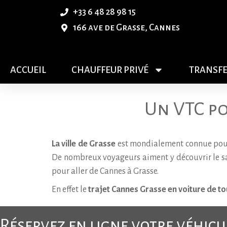
+33 6 48 28 98 15
166 ave de Grasse, Cannes
ACCUEIL
CHAUFFEUR PRIVÉ
TRANSFE
Un VTC po
La ville de Grasse
est mondialement connue pour ê
De nombreux voyageurs aiment y découvrir le sav
pour aller de Cannes à Grasse.
En effet le
trajet Cannes Grasse en voiture de t
Réservez en ligne votre véhic