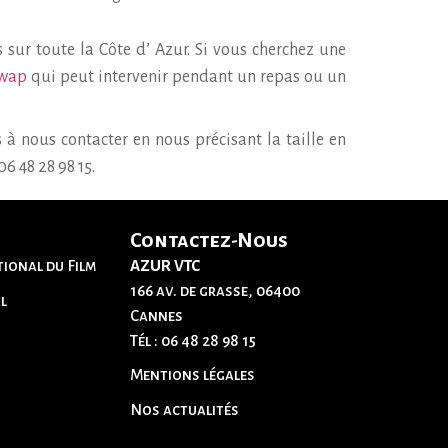
ur toute la Côte d’ Azur. Si vous cherchez une
Swap
qui peut intervenir pendant un repas ou un
s à nous contacter en nous précisant la taille en
6 48 28 98 15.
Contactez-Nous
tional du Film
AZUR VTC
166 av. de grasse, 06400
l
Cannes
Tél :
06 48 28 98 15
Mentions légales
Nos actualités